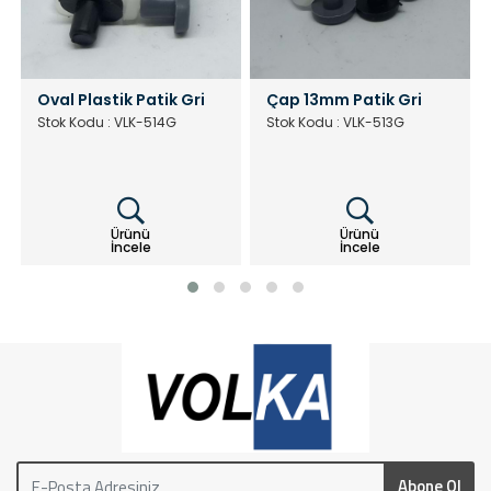
Çap 13mm Patik Gri
Çivili Poligrit Siyah
Stok Kodu : VLK-513G
Stok Kodu : VLK-516S
Ürünü
Ürünü
İncele
İncele
Abone Ol