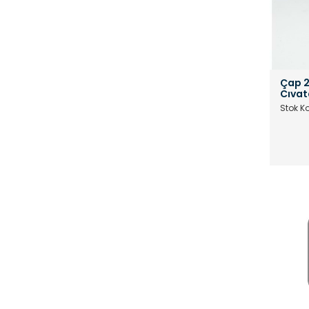
Çap 2
Cıvat
Stok K