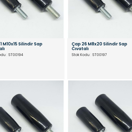
1 M10x15 Silindir Sap
Çap 26 M8x20 Silindir Sap
alı
Cıvatalı
odu : ST00194
Stok Kodu : ST00197