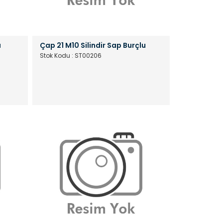
u
Çap 21 M10 Silindir Sap Burçlu
Stok Kodu : ST00206