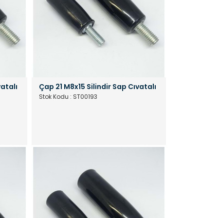
vatalı
Çap 21 M8x15 Silindir Sap Cıvatalı
Stok Kodu : ST00193