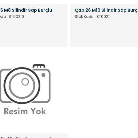
6 M8 Silindir Sap Burçlu
Çap 26 M10 Silindir Sap Burç
odu : ST00210
Stok Kodu : ST00211