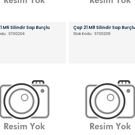
1 M6 Silindir Sap Burçlu
Çap 21 M8 Silindir Sap Burçl
odu : ST00204
Stok Kodu : ST00205