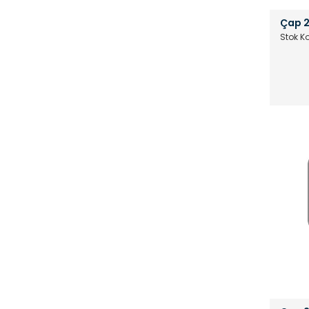
Çap 2
Stok K