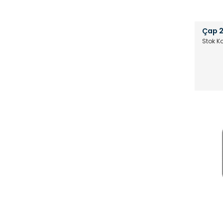
Çap 2
Stok K