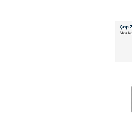
Çap 2
Stok K