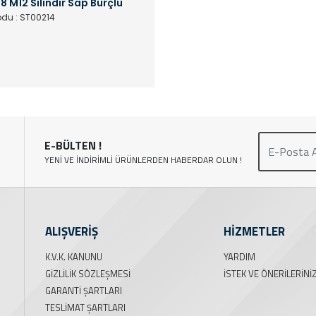
8 M12 Silindir Sap Burçlu
odu : ST00214
E-BÜLTEN !
YENİ VE İNDİRİMLİ ÜRÜNLERDEN HABERDAR OLUN !
ALIŞVERİŞ
HİZMETLER
K.V.K. KANUNU
YARDIM
GIZLILIK SÖZLEŞMESI
İSTEK VE ÖNERILERINI
GARANTI ŞARTLARI
TESLIMAT ŞARTLARI