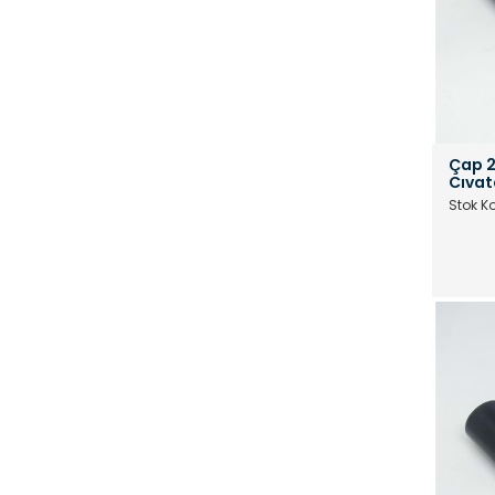
Çap 2
Cıvat
Stok K