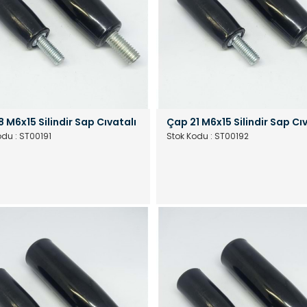
8 M6x15 Silindir Sap Cıvatalı
Çap 21 M6x15 Silindir Sap Cı
odu : ST00191
Stok Kodu : ST00192