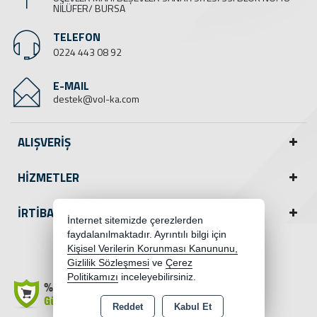
NİLÜFER/ BURSA
TELEFON
0224 443 08 92
E-MAIL
destek@vol-ka.com
ALIŞVERİŞ
HİZMETLER
İRTİBAT
İnternet sitemizde çerezlerden
faydalanılmaktadır. Ayrıntılı bilgi için
Kişisel Verilerin Korunması Kanununu,
Instagram
Gizlilik Sözleşmesi
ve
Çerez
Politikamızı
inceleyebilirsiniz.
Reddet
Kabul Et