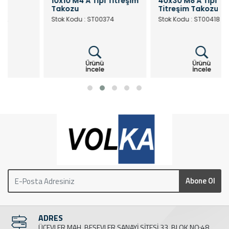
10x10 M4 A Tipi Titreşim
40x30 M8 A Tipi
Takozu
Titreşim Takozu
Stok Kodu : ST00374
Stok Kodu : ST00418
Ürünü
Ürünü
İncele
İncele
Abone Ol
ADRES
ÜÇEVLER MAH. BEŞEVLER SANAYİ SİTESİ 33. BLOK NO:48