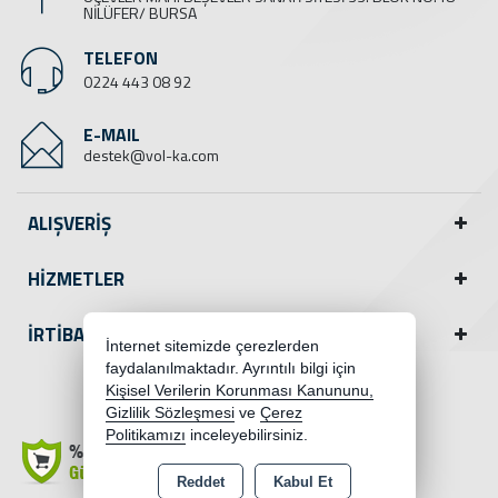
NİLÜFER/ BURSA
TELEFON
0224 443 08 92
E-MAIL
destek@vol-ka.com
ALIŞVERİŞ
HİZMETLER
İRTİBAT
İnternet sitemizde çerezlerden
faydalanılmaktadır. Ayrıntılı bilgi için
Kişisel Verilerin Korunması Kanununu,
Instagram
Gizlilik Sözleşmesi
ve
Çerez
Politikamızı
inceleyebilirsiniz.
Reddet
Kabul Et